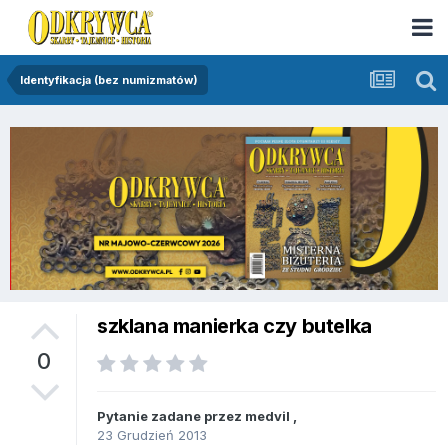
Identyfikacja (bez numizmatów)
szklana manierka czy butelka
0
Pytanie zadane przez
medvil
,
23 Grudzień 2013