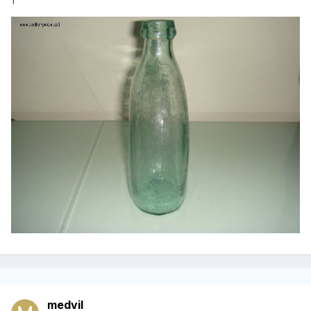
1
medvil