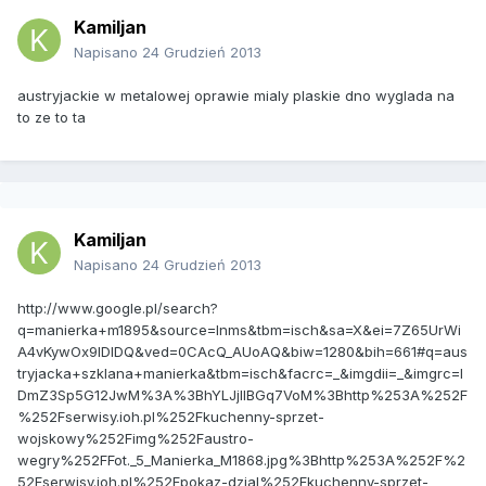
Kamiljan
Napisano
24 Grudzień 2013
austryjackie w metalowej oprawie mialy plaskie dno wyglada na
to ze to ta
Kamiljan
Napisano
24 Grudzień 2013
http://www.google.pl/search?
q=manierka+m1895&source=lnms&tbm=isch&sa=X&ei=7Z65UrWi
A4vKywOx9IDIDQ&ved=0CAcQ_AUoAQ&biw=1280&bih=661#q=aus
tryjacka+szklana+manierka&tbm=isch&facrc=_&imgdii=_&imgrc=I
DmZ3Sp5G12JwM%3A%3BhYLJjIIBGq7VoM%3Bhttp%253A%252F
%252Fserwisy.ioh.pl%252Fkuchenny-sprzet-
wojskowy%252Fimg%252Faustro-
wegry%252FFot._5_Manierka_M1868.jpg%3Bhttp%253A%252F%2
52Fserwisy.ioh.pl%252Fpokaz-dzial%252Fkuchenny-sprzet-