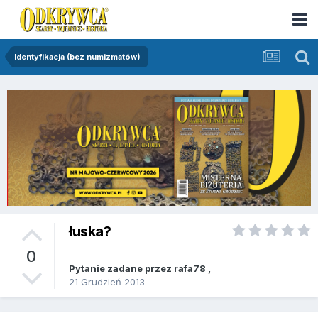
Identyfikacja (bez numizmatów)
łuska?
0
Pytanie zadane przez
rafa78
,
21 Grudzień 2013