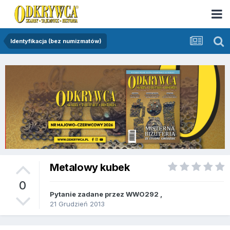
Identyfikacja (bez numizmatów)
Metalowy kubek
0
Pytanie zadane przez
WWO292
,
21 Grudzień 2013