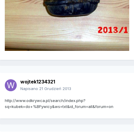
wojtek1234321
Napisano
21 Grudzień 2013
http://www.odkrywca.pl/search/index.php?
sq=kubek+do+%BFywicy&ws=txt&id_forum=all&forum=on