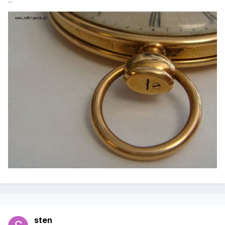
...
sten