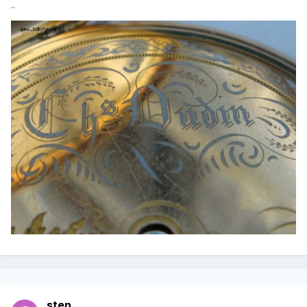
..
sten