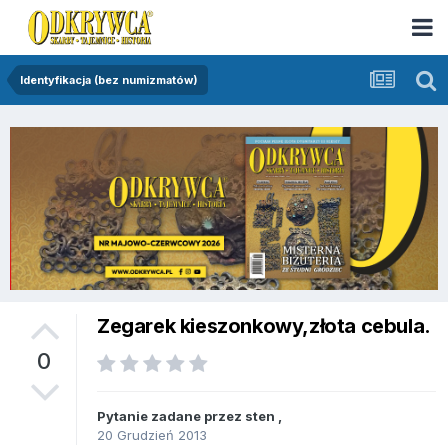
Identyfikacja (bez numizmatów)
Zegarek kieszonkowy,złota cebula.
0
Pytanie zadane przez
sten
,
20 Grudzień 2013