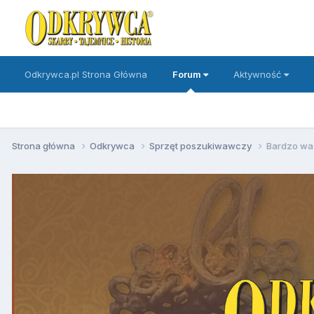
Odkrywca.pl Strona Główna
Forum
Aktywność
Strona główna
Odkrywca
Sprzęt poszukiwawczy
Bardzo wa