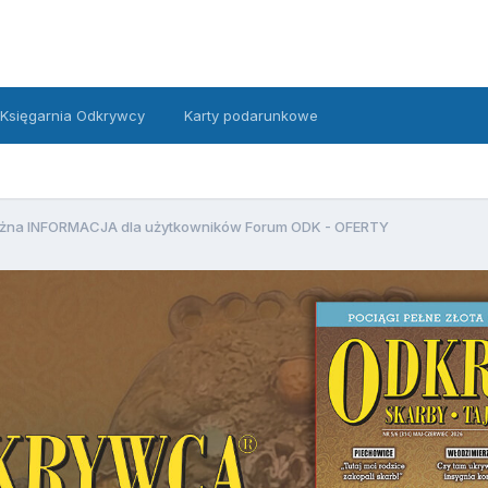
Księgarnia Odkrywcy
Karty podarunkowe
żna INFORMACJA dla użytkowników Forum ODK - OFERTY