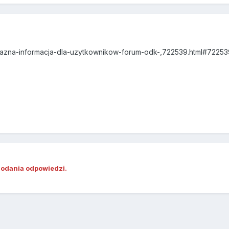
wazna-informacja-dla-uzytkownikow-forum-odk-,722539.html#72253
dodania odpowiedzi.