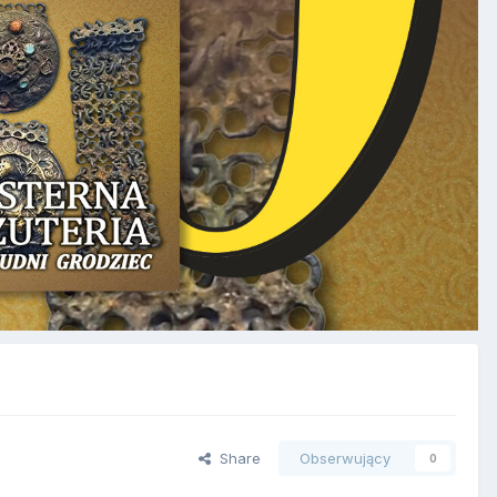
Share
Obserwujący
0