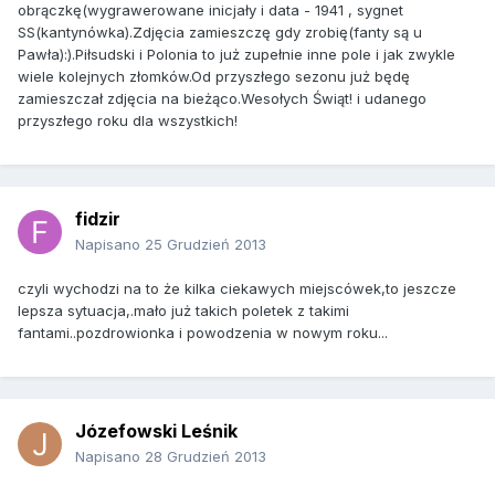
obrączkę(wygrawerowane inicjały i data - 1941 , sygnet
SS(kantynówka).Zdjęcia zamieszczę gdy zrobię(fanty są u
Pawła):).Piłsudski i Polonia to już zupełnie inne pole i jak zwykle
wiele kolejnych złomków.Od przyszłego sezonu już będę
zamieszczał zdjęcia na bieżąco.Wesołych Świąt! i udanego
przyszłego roku dla wszystkich!
fidzir
Napisano
25 Grudzień 2013
czyli wychodzi na to że kilka ciekawych miejscówek,to jeszcze
lepsza sytuacja,.mało już takich poletek z takimi
fantami..pozdrowionka i powodzenia w nowym roku...
Józefowski Leśnik
Napisano
28 Grudzień 2013