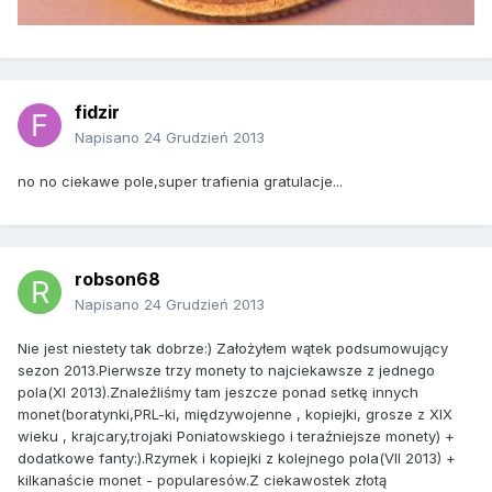
fidzir
Napisano
24 Grudzień 2013
no no ciekawe pole,super trafienia gratulacje...
robson68
Napisano
24 Grudzień 2013
Nie jest niestety tak dobrze:) Założyłem wątek podsumowujący
sezon 2013.Pierwsze trzy monety to najciekawsze z jednego
pola(XI 2013).Znaleźliśmy tam jeszcze ponad setkę innych
monet(boratynki,PRL-ki, międzywojenne , kopiejki, grosze z XIX
wieku , krajcary,trojaki Poniatowskiego i teraźniejsze monety) +
dodatkowe fanty:).Rzymek i kopiejki z kolejnego pola(VII 2013) +
kilkanaście monet - popularesów.Z ciekawostek złotą