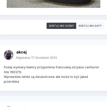
SORTUJ WG OCENY
SORTUJ WG DATY
akcej
Napisano
17 Grudzień 2013
Podaj wymiary klamry przypomina francuską od pasa ceinturon
mle 1903/15.
Wprawdzie tamte są dwubolcowe ale może to być jakaś
przeróbka