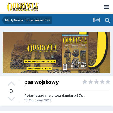
Identyfikacja (bez numizmatów)
pas wojskowy
0
Pytanie zadane przez
damianx87x
,
16 Grudzień 2013