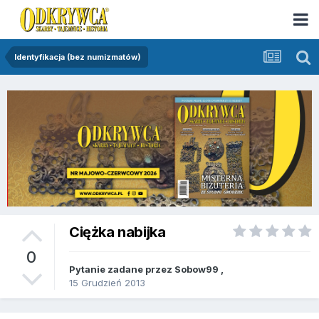
Identyfikacja (bez numizmatów)
Ciężka nabijka
0
Pytanie zadane przez
Sobow99
,
15 Grudzień 2013