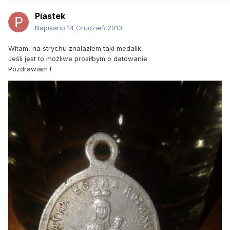
Piastek
Napisano
14 Grudzień 2013
Witam, na strychu znalazłem taki medalik
Jeśli jest to możliwe prosiłbym o datowanie
Pozdrawiam !