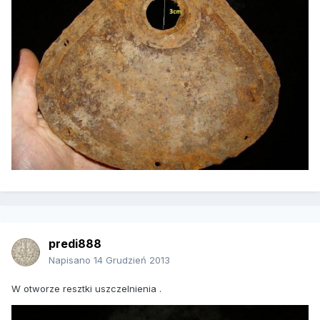
predi888
Napisano
14 Grudzień 2013
W otworze resztki uszczelnienia .