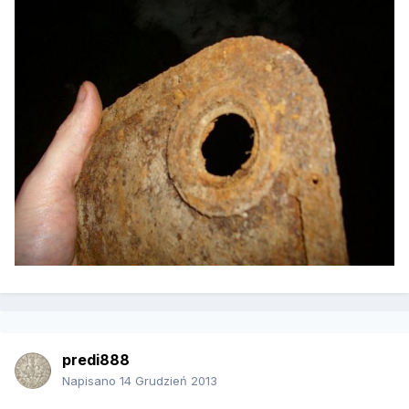
predi888
Napisano
14 Grudzień 2013