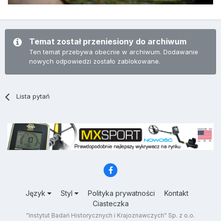
Temat został przeniesiony do archiwum
Ten temat przebywa obecnie w archiwum. Dodawanie
nowych odpowiedzi zostało zablokowane.
Lista pytań
Język
Styl
Polityka prywatności
Kontakt
Ciasteczka
"Instytut Badań Historycznych i Krajoznawczych" Sp. z o.o.