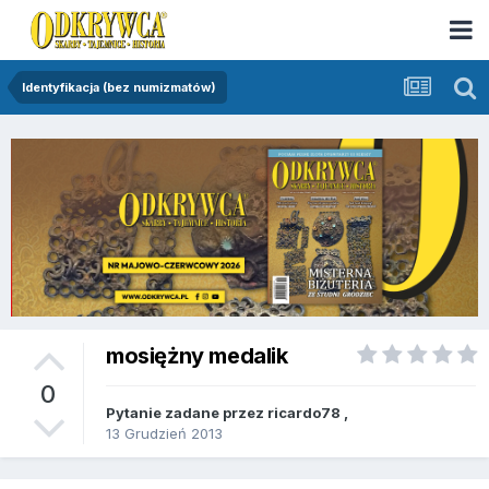
Identyfikacja (bez numizmatów)
mosiężny medalik
0
Pytanie zadane przez
ricardo78
,
13 Grudzień 2013