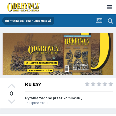
Identyfikacja (bez numizmatów)
Kulka?
0
Pytanie zadane przez
kamilw96
,
16 Lipiec 2013