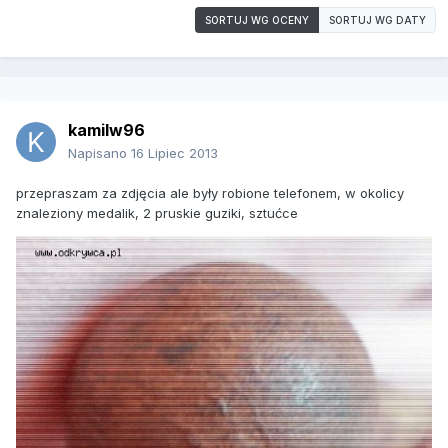
SORTUJ WG OCENY
SORTUJ WG DATY
kamilw96
Napisano
16 Lipiec 2013
przepraszam za zdjęcia ale były robione telefonem, w okolicy
znaleziony medalik, 2 pruskie guziki, sztućce