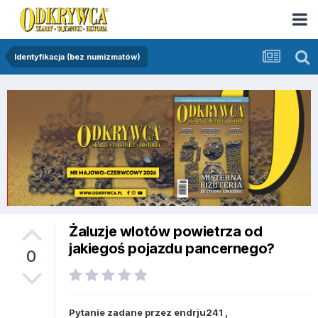
Identyfikacja (bez numizmatów)
Żaluzje wlotów powietrza od
jakiegoś pojazdu pancernego?
0
Pytanie zadane przez
endrju241
,