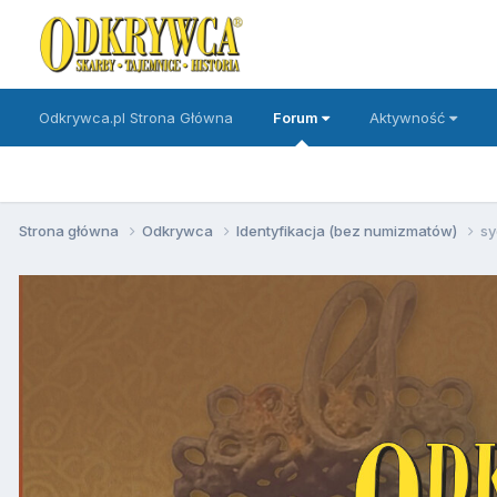
Odkrywca.pl Strona Główna
Forum
Aktywność
Strona główna
Odkrywca
Identyfikacja (bez numizmatów)
sy