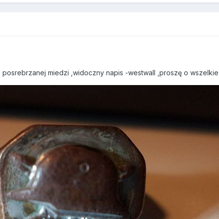
posrebrzanej miedzi ,widoczny napis -westwall ,proszę o wszelkie