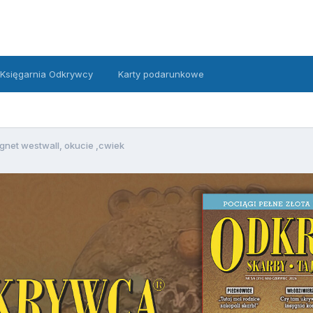
Księgarnia Odkrywcy
Karty podarunkowe
gnet westwall, okucie ,cwiek