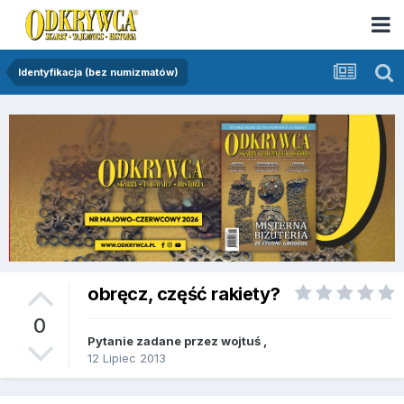
Identyfikacja (bez numizmatów)
obręcz, część rakiety?
0
Pytanie zadane przez
wojtuś
,
12 Lipiec 2013