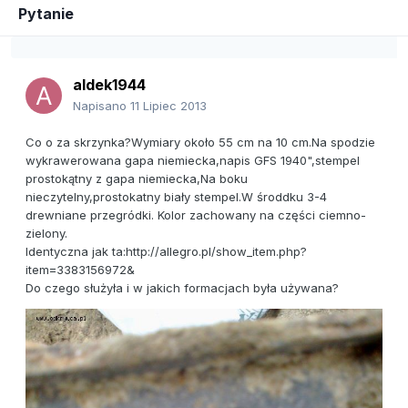
Pytanie
aldek1944
Napisano
11 Lipiec 2013
Co o za skrzynka?Wymiary około 55 cm na 10 cm.Na spodzie
wykrawerowana gapa niemiecka,napis GFS 1940",stempel
prostokątny z gapa niemiecka,Na boku
nieczytelny,prostokatny biały stempel.W środdku 3-4
drewniane przegródki. Kolor zachowany na części ciemno-
zielony.
Identyczna jak ta:http://allegro.pl/show_item.php?
item=3383156972&
Do czego służyła i w jakich formacjach była używana?