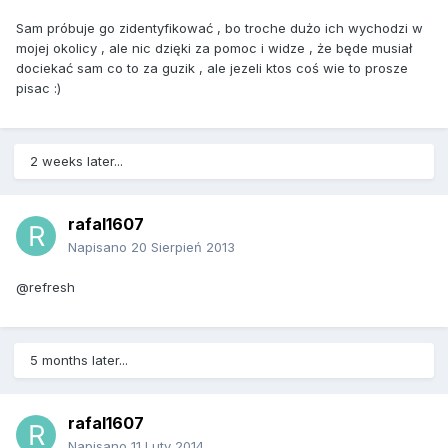
Sam próbuje go zidentyfikować , bo troche dużo ich wychodzi w
mojej okolicy , ale nic dzięki za pomoc i widze , że będe musiał
dociekać sam co to za guzik , ale jezeli ktos coś wie to prosze
pisac :)
2 weeks later...
rafal1607
Napisano
20 Sierpień 2013
@refresh
5 months later...
rafal1607
Napisano
11 Luty 2014