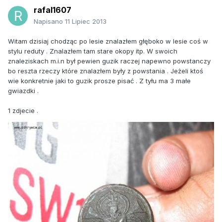
rafal1607
Napisano
11 Lipiec 2013
Witam dzisiaj chodząc po lesie znalazłem głęboko w lesie coś w
stylu reduty . Znalazłem tam stare okopy itp. W swoich
znaleziskach m.i.n był pewien guzik raczej napewno powstanczy
bo reszta rzeczy które znalazłem były z powstania . Jeżeli ktoś
wie konkretnie jaki to guzik prosze pisać . Z tyłu ma 3 małe
gwiazdki .
1 zdjecie .