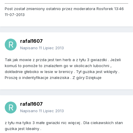
Post został zmieniony ostatnio przez moderatora Rosforek 13:46
11-07-2013
rafal1607
Napisano
11 Lipiec 2013
Tak jak mowie z przda jest ten herb a z tyłu 3 gwiazdki . Jeżeli
komuś to pomoże to znalazłem go w okolicach lubochni ,
dokładnie głeboko w lesie w brenicy . Tył guzika jest wklęsły .
Proszę o indentyfikacje znaleziska . Z góry Dziękuje
rafal1607
Napisano
11 Lipiec 2013
z tyłu ma tylko 3 małe gwiazki nic więcej . Dla ciekawskich stan
guzika jest Idealny .