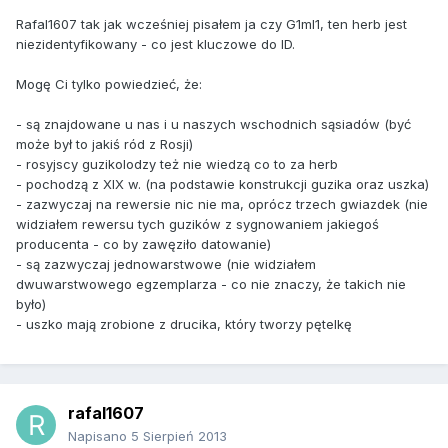
Rafal1607 tak jak wcześniej pisałem ja czy G1ml1, ten herb jest
niezidentyfikowany - co jest kluczowe do ID.
Mogę Ci tylko powiedzieć, że:
- są znajdowane u nas i u naszych wschodnich sąsiadów (być
może był to jakiś ród z Rosji)
- rosyjscy guzikolodzy też nie wiedzą co to za herb
- pochodzą z XIX w. (na podstawie konstrukcji guzika oraz uszka)
- zazwyczaj na rewersie nic nie ma, oprócz trzech gwiazdek (nie
widziałem rewersu tych guzików z sygnowaniem jakiegoś
producenta - co by zawęziło datowanie)
- są zazwyczaj jednowarstwowe (nie widziałem
dwuwarstwowego egzemplarza - co nie znaczy, że takich nie
było)
- uszko mają zrobione z drucika, który tworzy pętelkę
rafal1607
Napisano
5 Sierpień 2013