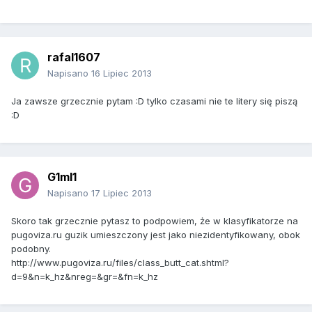
rafal1607
Napisano
16 Lipiec 2013
Ja zawsze grzecznie pytam :D tylko czasami nie te litery się piszą
:D
G1ml1
Napisano
17 Lipiec 2013
Skoro tak grzecznie pytasz to podpowiem, że w klasyfikatorze na
pugoviza.ru guzik umieszczony jest jako niezidentyfikowany, obok
podobny.
http://www.pugoviza.ru/files/class_butt_cat.shtml?
d=9&n=k_hz&nreg=&gr=&fn=k_hz