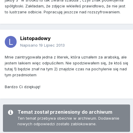
jakby 3" w środku to tak zwana szadda", czyli znak podwojenia
spółgłoski. Zakładam, że zdjęcie wkleiłeś prawidłowo, że nie jest
to lustrzane odbicie. Popracuję jeszcze nad rozszyfrowaniem.
Listopadowy
Napisano
19 Lipiec 2013
Mnie zaintrygowała jedna z literek, która uznałem za arabską, ale
jestem laikiem więc odpuściłem. Nie spodziewałem się, że ktoś się
tutaj 1) będzie znał na tym 2) znajdzie czas na pochylenie się nad
tym przedmiotem
Bardzo Ci dziękuję!
Temat został przeniesiony do archiwum
Ten temat przebywa obecnie w archiwum. Dodawanie
nowych odpowiedzi zostało zablokowane.