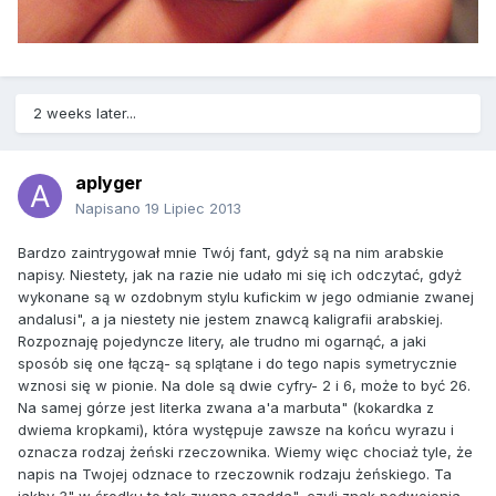
2 weeks later...
aplyger
Napisano
19 Lipiec 2013
Bardzo zaintrygował mnie Twój fant, gdyż są na nim arabskie
napisy. Niestety, jak na razie nie udało mi się ich odczytać, gdyż
wykonane są w ozdobnym stylu kufickim w jego odmianie zwanej
andalusi", a ja niestety nie jestem znawcą kaligrafii arabskiej.
Rozpoznaję pojedyncze litery, ale trudno mi ogarnąć, a jaki
sposób się one łączą- są splątane i do tego napis symetrycznie
wznosi się w pionie. Na dole są dwie cyfry- 2 i 6, może to być 26.
Na samej górze jest literka zwana a'a marbuta" (kokardka z
dwiema kropkami), która występuje zawsze na końcu wyrazu i
oznacza rodzaj żeński rzeczownika. Wiemy więc chociaż tyle, że
napis na Twojej odznace to rzeczownik rodzaju żeńskiego. Ta