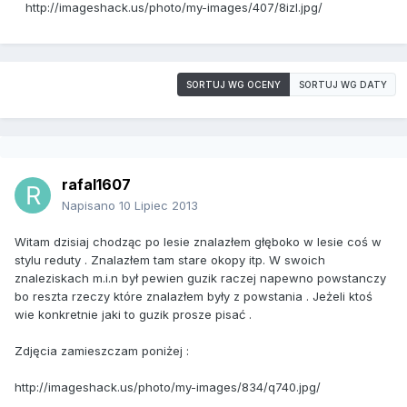
http://imageshack.us/photo/my-images/407/8izl.jpg/
SORTUJ WG OCENY
SORTUJ WG DATY
rafal1607
Napisano
10 Lipiec 2013
Witam dzisiaj chodząc po lesie znalazłem głęboko w lesie coś w
stylu reduty . Znalazłem tam stare okopy itp. W swoich
znaleziskach m.i.n był pewien guzik raczej napewno powstanczy
bo reszta rzeczy które znalazłem były z powstania . Jeżeli ktoś
wie konkretnie jaki to guzik prosze pisać .
Zdjęcia zamieszczam poniżej :
http://imageshack.us/photo/my-images/834/q740.jpg/