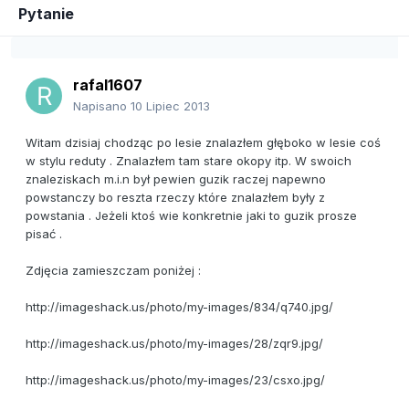
Pytanie
rafal1607
Napisano
10 Lipiec 2013
Witam dzisiaj chodząc po lesie znalazłem głęboko w lesie coś
w stylu reduty . Znalazłem tam stare okopy itp. W swoich
znaleziskach m.i.n był pewien guzik raczej napewno
powstanczy bo reszta rzeczy które znalazłem były z
powstania . Jeżeli ktoś wie konkretnie jaki to guzik prosze
pisać .
Zdjęcia zamieszczam poniżej :
http://imageshack.us/photo/my-images/834/q740.jpg/
http://imageshack.us/photo/my-images/28/zqr9.jpg/
http://imageshack.us/photo/my-images/23/csxo.jpg/