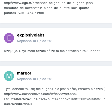
http://www.cgb.fr/ardennes-seigneurie-de-cugnon-jean-
theodore-de-lowenstein-piece-de-quatre-sols-quatre-
patards-,v35_0454,a.html
explosivelabs
Napisano
10 Lipiec 2013
Dziękuje. Czyli mam rozumieć że to moje trafienie roku hehe?
margor
Napisano
10 Lipiec 2013
Tymi cenami tak się nie sugeruj ale jest nieźle, zdrowa blaszka :)
http://www.coinarchives.com/w/lotviewer.php?
LotID=1359752&AucID=1247&Lot=4656&Val=db2285f7e30bd913a3
049762cd07da48