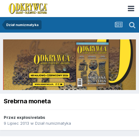
Dział numizmatyka
Srebrna moneta
Przez
explosivelabs
9 Lipiec 2013
w
Dział numizmatyka