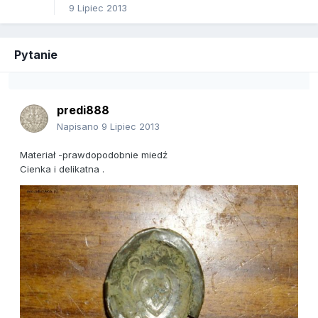
9 Lipiec 2013
Pytanie
predi888
Napisano
9 Lipiec 2013
Materiał -prawdopodobnie miedź
Cienka i delikatna .