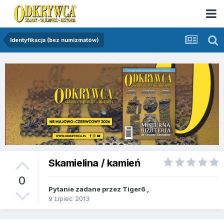
Identyfikacja (bez numizmatów)
Skamielina / kamień
0
Pytanie zadane przez
Tiger6
,
9 Lipiec 2013