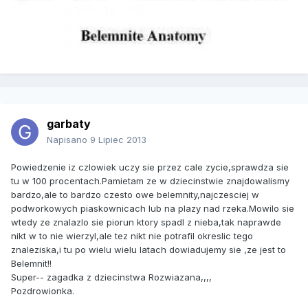
garbaty
Napisano
9 Lipiec 2013
Powiedzenie iz czlowiek uczy sie przez cale zycie,sprawdza sie
tu w 100 procentach.Pamietam ze w dziecinstwie znajdowalismy
bardzo,ale to bardzo czesto owe belemnity,najczesciej w
podworkowych piaskownicach lub na plazy nad rzeka.Mowilo sie
wtedy ze znalazlo sie piorun ktory spadl z nieba,tak naprawde
nikt w to nie wierzyl,ale tez nikt nie potrafil okreslic tego
znaleziska,i tu po wielu wielu latach dowiadujemy sie ,ze jest to
Belemnit!!
Super-- zagadka z dziecinstwa Rozwiazana,,,,
Pozdrowionka.