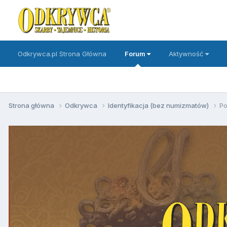
Odkrywca.pl Strona Główna
Forum
Aktywność
Strona główna
Odkrywca
Identyfikacja (bez numizmatów)
Po