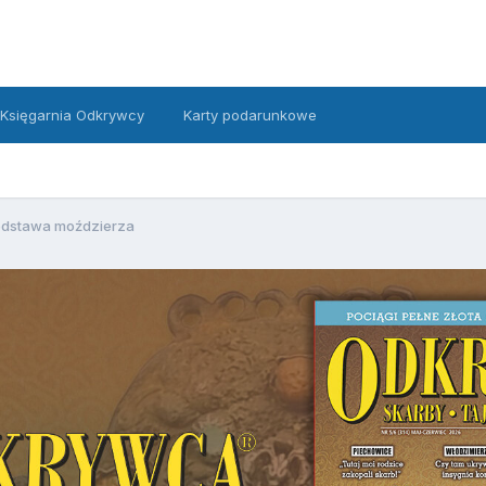
Księgarnia Odkrywcy
Karty podarunkowe
dstawa moździerza