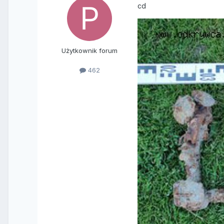
cd
Użytkownik forum
462