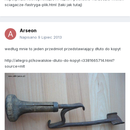
sciagacze-fastryga-plik.html (taki jak tutaj)
Arseon
Napisano
9 Lipiec 2013
według mnie to jeden przedmiot przedstawiający dłuto do kopyt
http://allegro.pl/kowalskie-dluto-do-kopyt-i3381665714.html?
source=mlt