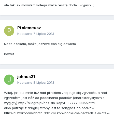
ale tak jak mówiłem kolega waza resztę doda i wyjaśni :)
Ptolemeusz
Napisano
7 Lipiec 2013
No to czekam, może jeszcze coś się dowiem.
Paweł
johnus31
Napisano
8 Lipiec 2013
Witaj, jak dla mnie tuż nad pilnikiem znajduje się zgrzebło, a nad
zgrzebłem jest nóż do podcinania podków (charakterystycznie
wygięty) http://allegro.pl/noz-do-kopyt-i3277790355.html
albo patrząc z drugiej strony jest to ściągacz do podków
http://pl.123rf.com/photo_3311719_kon-podkucia-narzedzia-mlotek-