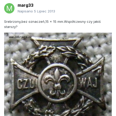
marg33
Napisano
5 Lipiec 2013
Srebrzony,bez oznaczeń,15 x 15 mm.Współczesny czy jakiś
starszy?