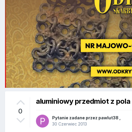
aluminiowy przedmiot z pola
0
Pytanie zadane przez
pawlut38
,
30 Czerwiec 2013