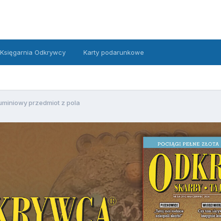
Księgarnia Odkrywcy
Karty podarunkowe
uminiowy przedmiot z pola