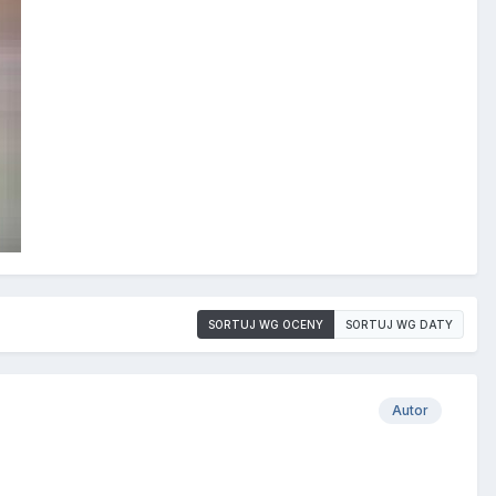
SORTUJ WG OCENY
SORTUJ WG DATY
Autor