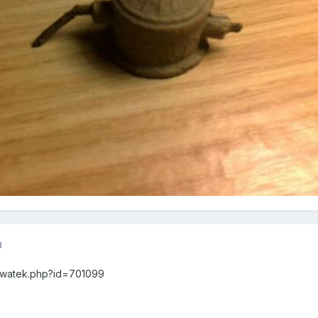
3
z_watek.php?id=701099