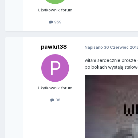
Użytkownik forum
959
pawlut38
Napisano
30 Czerwiec 201
witam serdecznie prosze o
po bokach wystają stalow
Użytkownik forum
36