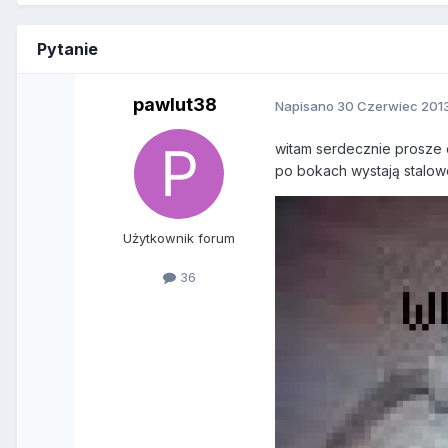
Pytanie
pawlut38
Napisano
30 Czerwiec 201
witam serdecznie prosze o
po bokach wystają stalow
Użytkownik forum
36