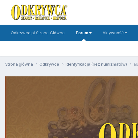
Odkrywca.pl Strona Główna
Forum
Aktywność
Strona główna
Odkrywca
Identyfikacja (bez numizmatów)
al