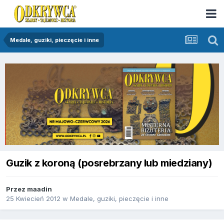
Medale, guziki, pieczęcie i inne
Guzik z koroną (posrebrzany lub miedziany)
Przez
maadin
25 Kwiecień 2012
w
Medale, guziki, pieczęcie i inne