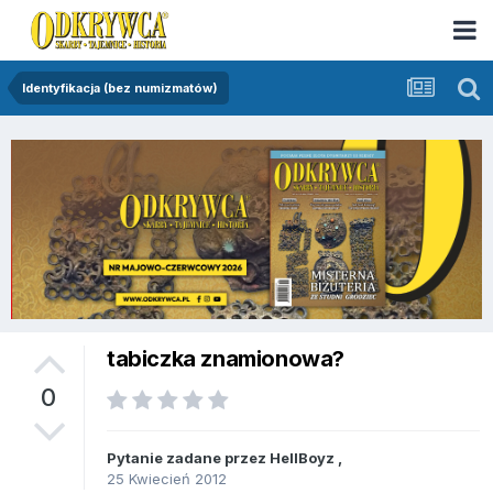
Identyfikacja (bez numizmatów)
tabiczka znamionowa?
0
Pytanie zadane przez
HellBoyz
,
25 Kwiecień 2012