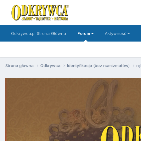
Odkrywca.pl Strona Główna
Forum
Aktywność
Strona główna
Odkrywca
Identyfikacja (bez numizmatów)
rę