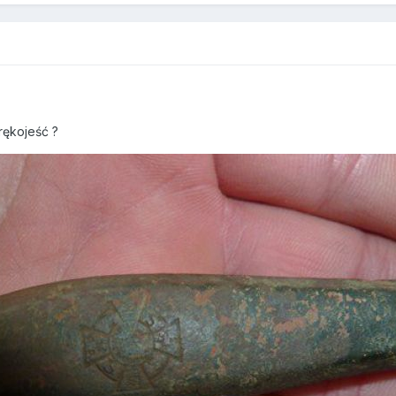
rękojeść ?