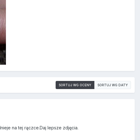
SORTUJ WG OCENY
SORTUJ WG DATY
ieje na tej rączce.Daj lepsze zdjęcia.