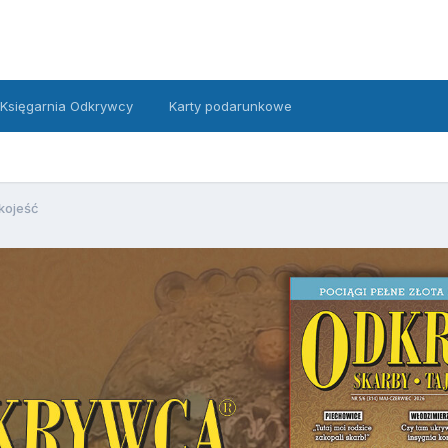
Księgarnia Odkrywcy
Karty podarunkowe
kojeść