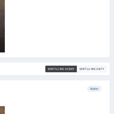
SORTUJ WG OCENY
SORTUJ WG DATY
Autor