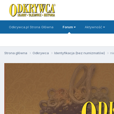
Odkrywca.pl Strona Główna
Forum
Aktywność
Strona główna
Odkrywca
Identyfikacja (bez numizmatów)
ni