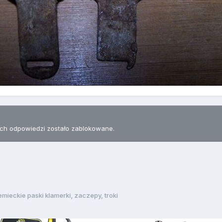
h odpowiedzi zostało zablokowane.
emieckie paski klamerki, zaczepy, troki