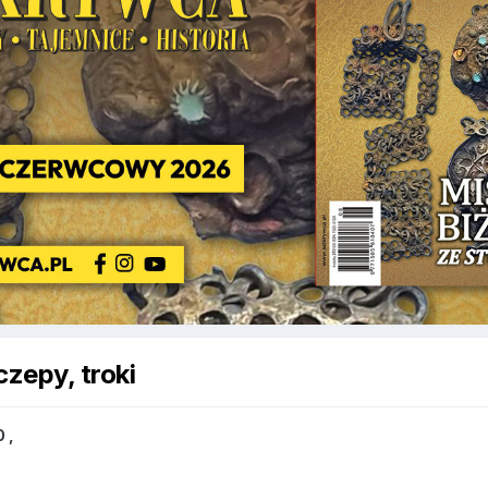
czepy, troki
0
,