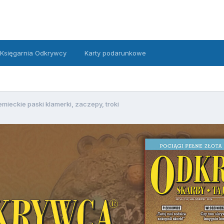
Księgarnia Odkrywcy
Karty podarunkowe
emieckie paski klamerki, zaczepy, troki