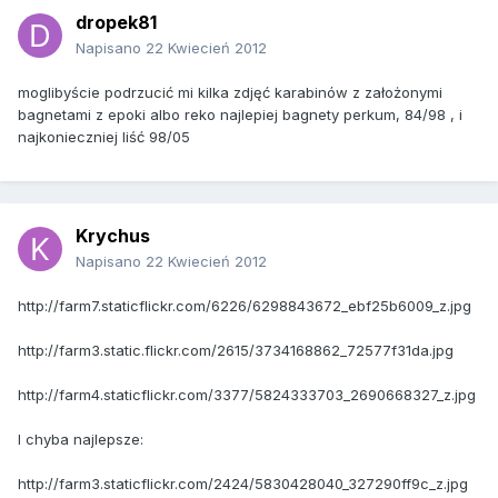
dropek81
Napisano
22 Kwiecień 2012
moglibyście podrzucić mi kilka zdjęć karabinów z założonymi
bagnetami z epoki albo reko najlepiej bagnety perkum, 84/98 , i
najkonieczniej liść 98/05
Krychus
Napisano
22 Kwiecień 2012
http://farm7.staticflickr.com/6226/6298843672_ebf25b6009_z.jpg
http://farm3.static.flickr.com/2615/3734168862_72577f31da.jpg
http://farm4.staticflickr.com/3377/5824333703_2690668327_z.jpg
I chyba najlepsze:
http://farm3.staticflickr.com/2424/5830428040_327290ff9c_z.jpg