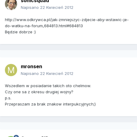
sonicsquad
Napisano
22 Kwiecień 2012
http://www.odkrywca.pl/jak-zmniejszyc-zdjecie-aby-wstawic-je-
do-watku-na-forum,684813.html#684813
Będzie dobrze :)
mronsen
Napisano
22 Kwiecień 2012
Wszedlem w posiadanie takich oto chelmow.
Czy one sa z okresu drugiej wojny?
p.s.
Przepraszam za brak znakow interpukcyjnych;)