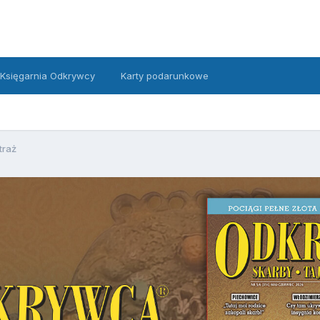
Księgarnia Odkrywcy
Karty podarunkowe
traż