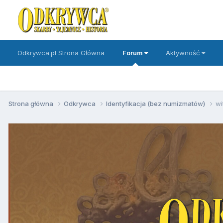
Odkrywca.pl Strona Główna
Forum
Aktywność
Strona główna
Odkrywca
Identyfikacja (bez numizmatów)
wi