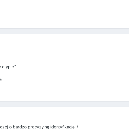
 ypie" ...
...
zej o bardzo precyzyjną identyfikację :/