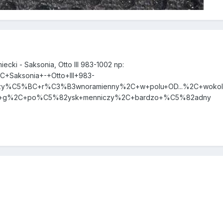
ecki - Saksonia, Otto III 983-1002 np:
2C+Saksonia+-+Otto+III+983-
y%C5%BC+r%C3%B3wnoramienny%2C+w+polu+OD...%2C+wokolo
3+g%2C+po%C5%82ysk+menniczy%2C+bardzo+%C5%82adny