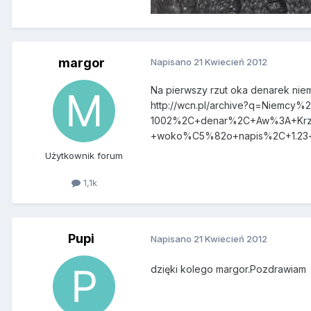
margor
Napisano
21 Kwiecień 2012
Na pierwszy rzut oka denarek niemi
http://wcn.pl/archive?q=Niemcy%
1002%2C+denar%2C+Aw%3A+Krz
+woko%C5%82o+napis%2C+1.2
Użytkownik forum
1,1k
Pupi
Napisano
21 Kwiecień 2012
dzięki kolego margor.Pozdrawiam