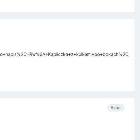
+napis%2C+Rw%3A+Kapliczka+z+kulkami+po+bokach%2C
Autor