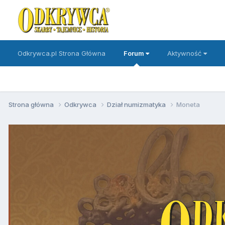
Odkrywca.pl Strona Główna
Forum
Aktywność
Strona główna
Odkrywca
Dział numizmatyka
Moneta