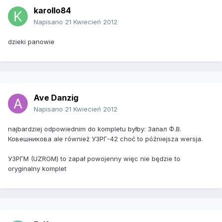
karollo84
Napisano
21 Kwiecień 2012
dzieki panowie
Ave Danzig
Napisano
21 Kwiecień 2012
najbardziej odpowiednim do kompletu byłby: Запал Ф.В.
Ковешникова ale również УЗРГ-42 choć to późniejsza wersja.
УЗРГM (UZRGM) to zapał powojenny więc nie będzie to
oryginalny komplet