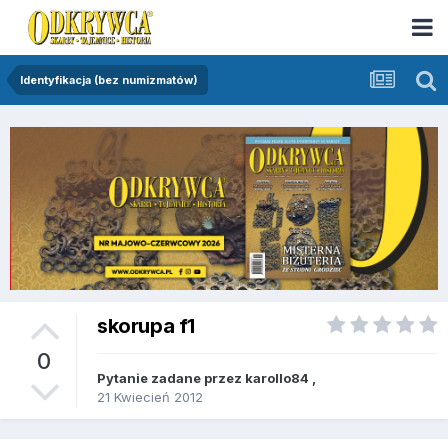
Identyfikacja (bez numizmatów)
skorupa f1
0
Pytanie zadane przez
karollo84
,
21 Kwiecień 2012