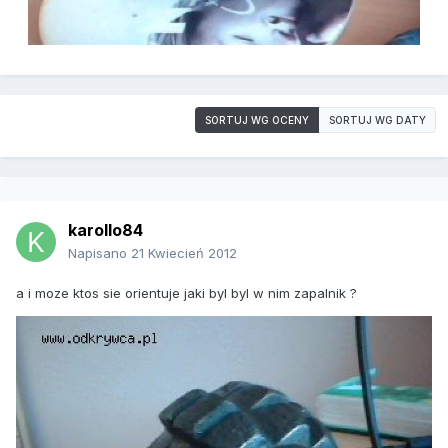
SORTUJ WG OCENY
SORTUJ WG DATY
karollo84
Napisano
21 Kwiecień 2012
a i moze ktos sie orientuje jaki byl byl w nim zapalnik ?