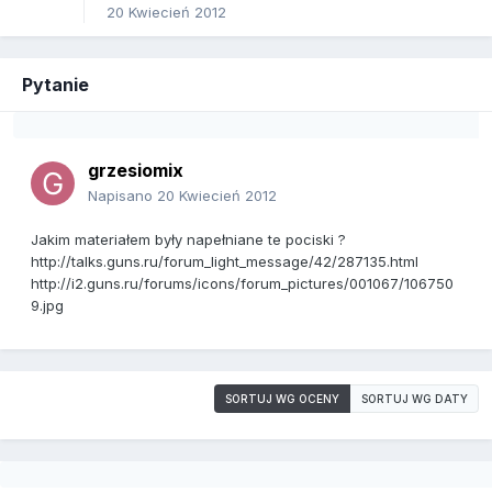
20 Kwiecień 2012
Pytanie
grzesiomix
Napisano
20 Kwiecień 2012
Jakim materiałem były napełniane te pociski ?
http://talks.guns.ru/forum_light_message/42/287135.html
http://i2.guns.ru/forums/icons/forum_pictures/001067/106750
9.jpg
SORTUJ WG OCENY
SORTUJ WG DATY