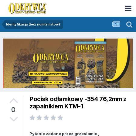
Identyfikacja (bez numizmatów)
Pocisk odłamkowy -354 76,2mm z
zapalnikiem KTM-1
0
Pytanie zadane przez
grzesiomix
,