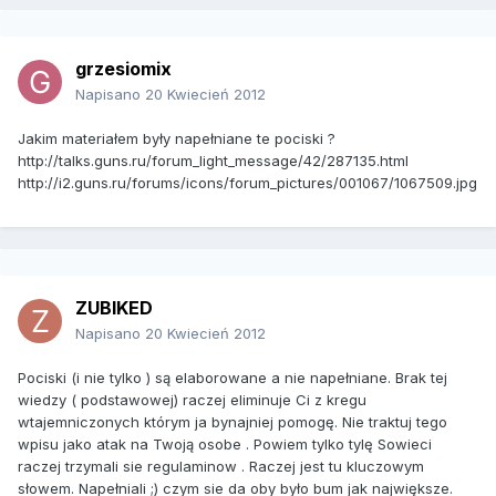
grzesiomix
Napisano
20 Kwiecień 2012
Jakim materiałem były napełniane te pociski ?
http://talks.guns.ru/forum_light_message/42/287135.html
http://i2.guns.ru/forums/icons/forum_pictures/001067/1067509.jpg
ZUBIKED
Napisano
20 Kwiecień 2012
Pociski (i nie tylko ) są elaborowane a nie napełniane. Brak tej
wiedzy ( podstawowej) raczej eliminuje Ci z kregu
wtajemniczonych którym ja bynajniej pomogę. Nie traktuj tego
wpisu jako atak na Twoją osobe . Powiem tylko tylę Sowieci
raczej trzymali sie regulaminow . Raczej jest tu kluczowym
słowem. Napełniali ;) czym sie da oby było bum jak największe.