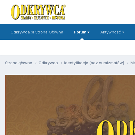
Odkrywca.pl Strona Główna
Forum
Aktywność
Strona główna
Odkrywca
Identyfikacja (bez numizmatów)
Ma