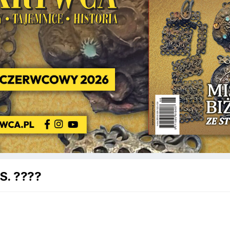
S. ????