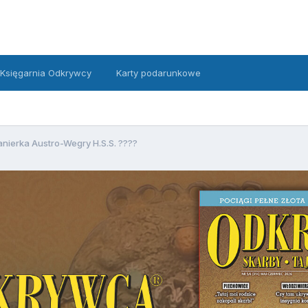
Księgarnia Odkrywcy
Karty podarunkowe
nierka Austro-Wegry H.S.S. ????