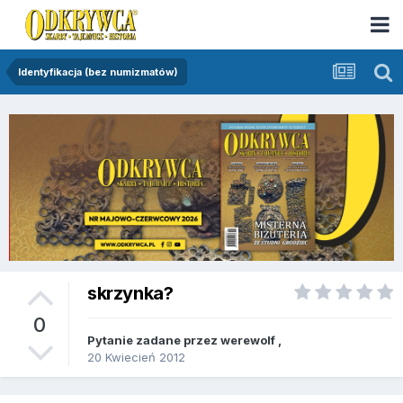
Identyfikacja (bez numizmatów)
skrzynka?
0
Pytanie zadane przez
werewolf
,
20 Kwiecień 2012