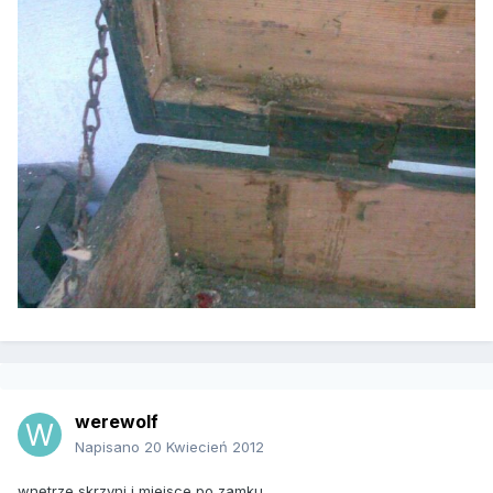
werewolf
Napisano
20 Kwiecień 2012
wnętrze skrzyni i miejsce po zamku