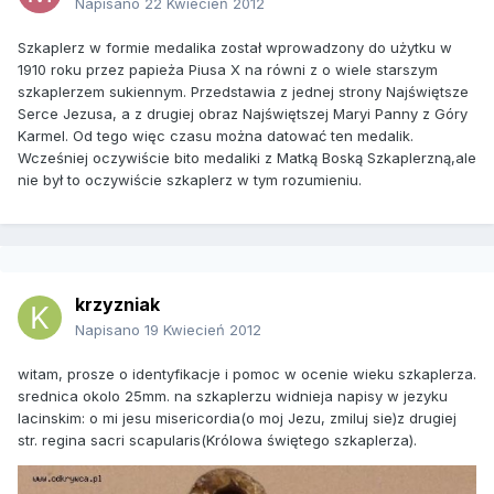
Napisano
22 Kwiecień 2012
Szkaplerz w formie medalika został wprowadzony do użytku w
1910 roku przez papieża Piusa X na równi z o wiele starszym
szkaplerzem sukiennym. Przedstawia z jednej strony Najświętsze
Serce Jezusa, a z drugiej obraz Najświętszej Maryi Panny z Góry
Karmel. Od tego więc czasu można datować ten medalik.
Wcześniej oczywiście bito medaliki z Matką Boską Szkaplerzną,ale
nie był to oczywiście szkaplerz w tym rozumieniu.
krzyzniak
Napisano
19 Kwiecień 2012
witam, prosze o identyfikacje i pomoc w ocenie wieku szkaplerza.
srednica okolo 25mm. na szkaplerzu widnieja napisy w jezyku
lacinskim: o mi jesu misericordia(o moj Jezu, zmiluj sie)z drugiej
str. regina sacri scapularis(Królowa świętego szkaplerza).