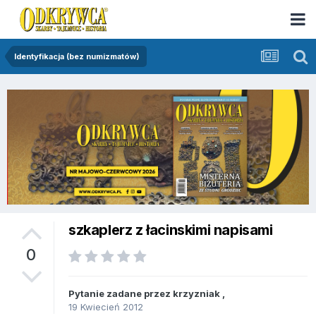
Identyfikacja (bez numizmatów)
szkaplerz z łacinskimi napisami
0
Pytanie zadane przez
krzyzniak
,
19 Kwiecień 2012