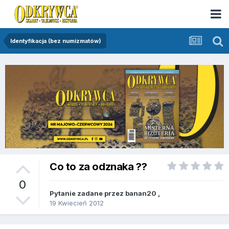
Identyfikacja (bez numizmatów)
Co to za odznaka ??
0
Pytanie zadane przez
banan20
,
19 Kwiecień 2012