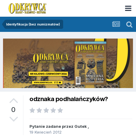
Identyfikacja (bez numizmatów)
odznaka podhalańczyków?
0
Pytanie zadane przez
Gutek
,
19 Kwiecień 2012