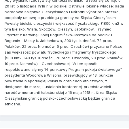
Aby wyjaśnić rzeczywisty kontekst konfliktu, trzeba się cofnąć o
20 lat. 5 listopada 1918 r. w polskiej Ostrawie lokalne władze: Rada
Narodowa Księstwa Cieszyńskiego i Národní výbor pro Slezsko,
podpisały umowę o przebiegu granicy na Śląsku Cieszyńskim.
Powiaty bielski, cieszyński i większość frysztackiego (1800 km2 w
tym Bielsko, Wisła, Skoczów, Cieszyn, Jabłonków, Trzyniec,
Frysztat z Karwiną i Kolej Bogumińsko-Koszycka na odcinku
Bogumin - Mosty k. Jabłonkowa, 300 tys. ludności, 73 proc.
Polaków, 22 proc. Niemców, 5 proc. Czechów) przyznano Polsce,
zaś większość powiatu frydeckiego i fragmenty frysztackiego
(500 km2, 140 tys. ludności, 70 proc. Czechów, 20 proc. Polaków,
10 proc. Niemców) - Czechosłowacji. W ten sposób
respektowano słynny 14-punktowy Program pokoju światowego"
prezydenta Woodrowa Wilsona, przewidujący w 13. punkcie
powstanie niepodległej Polski w granicach etnicznych, z
dostępem do morza; i ustalenia konferencji przedstawicieli
narodów monarchii habsburskiej z 16 maja 1918 r., iż na Śląsku
Cieszyńskim granicą polsko-czechosłowacką będzie granica
etniczna.