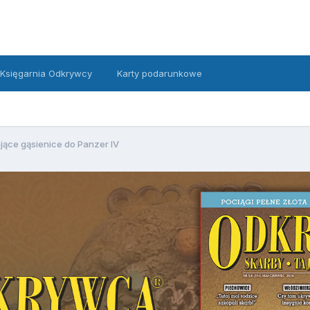
Księgarnia Odkrywcy
Karty podarunkowe
ające gąsienice do Panzer IV