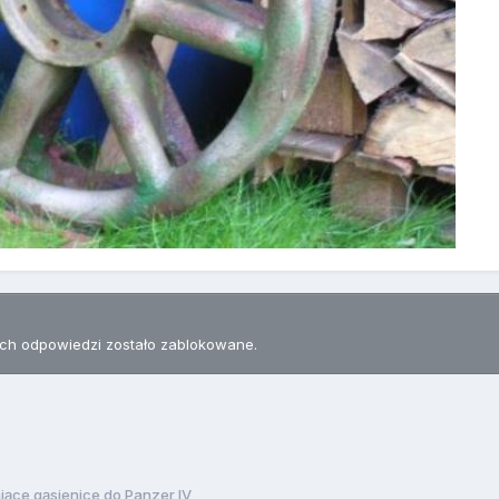
h odpowiedzi zostało zablokowane.
ające gąsienice do Panzer IV