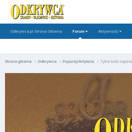
Odkrywca.pl Strona Główna
Forum
Aktywność
Strona główna
Odkrywca
Pojazdy/Artyleria
Tylne koło napin