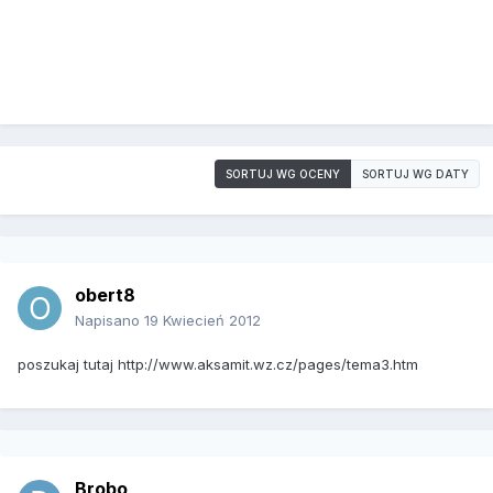
SORTUJ WG OCENY
SORTUJ WG DATY
obert8
Napisano
19 Kwiecień 2012
poszukaj tutaj http://www.aksamit.wz.cz/pages/tema3.htm
Brobo