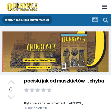
Identyfikacja (bez numizmatów)
pociski jak od muszkietów ..chyba
0
Pytanie zadane przez
arturek2123
,
18 Kwiecień 2012