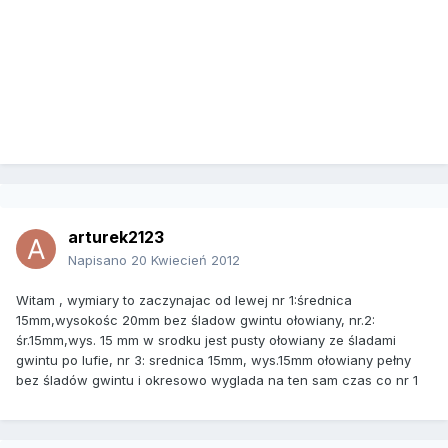
arturek2123
Napisano
20 Kwiecień 2012
Witam , wymiary to zaczynajac od lewej nr 1:średnica
15mm,wysokośc 20mm bez śladow gwintu ołowiany, nr.2:
śr.15mm,wys. 15 mm w srodku jest pusty ołowiany ze śladami
gwintu po lufie, nr 3: srednica 15mm, wys.15mm ołowiany pełny
bez śladów gwintu i okresowo wyglada na ten sam czas co nr 1