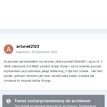
arturek2123
Napisano
20 Kwiecień 2012
te pociski sprawdziłem na stronie ,która podał Obert8:) i są to nr 1:
1849 saksonia nr3:1865 system linder Ruski i śa to twarde pociski
mysliwskie uszczelniane jakąś włókniną ,z tąd ten rowek... tak tam
pisało ,jednym słowem jak dzik zarobil taka kulke (cieżka jak
cholera) to musiał nieżle frunąc
Temat został przeniesiony do archiwum
Ten temat przebywa obecnie w archiwum. Dodawanie