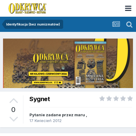
Identyfikacja (bez numizmatów)
Sygnet
0
Pytanie zadane przez
maru
,
17 Kwiecień 2012