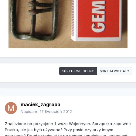
SORTUJ WG OCENY
SORTUJ WG DATY
maciek_zagroba
Napisano
17 Kwiecień 2012
Znalezione na pozycjach 1-wszo Wojennych. Sprzączka zapewne
Pruska, ale jak była używana? Przy pasie czy przy innym
osprzęcie? Drugi przedmiot to na pewno zapalniczka, zachował