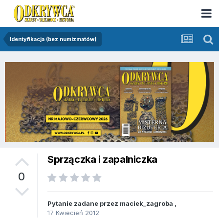
Identyfikacja (bez numizmatów)
Sprzączka i zapalniczka
0
Pytanie zadane przez
maciek_zagroba
,
17 Kwiecień 2012