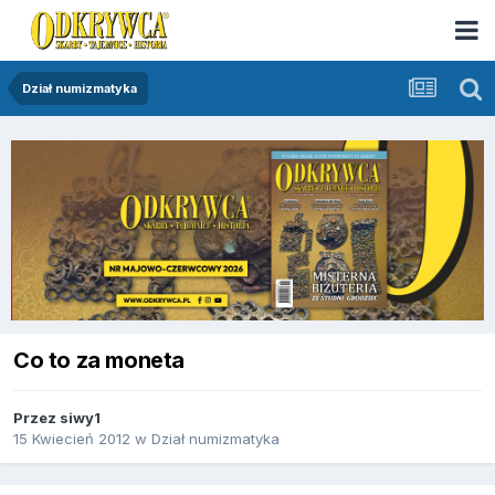
Dział numizmatyka
Co to za moneta
Przez
siwy1
15 Kwiecień 2012
w
Dział numizmatyka