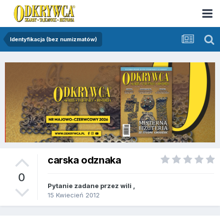
Identyfikacja (bez numizmatów)
carska odznaka
0
Pytanie zadane przez
wili
,
15 Kwiecień 2012