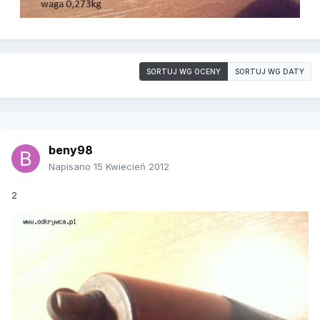
SORTUJ WG OCENY
SORTUJ WG DATY
beny98
Napisano
15 Kwiecień 2012
2