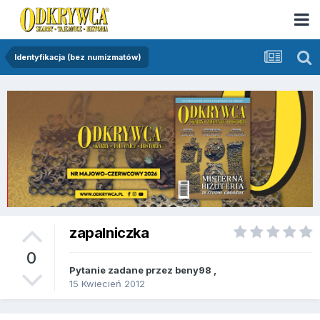
Identyfikacja (bez numizmatów)
zapalniczka
0
Pytanie zadane przez
beny98
,
15 Kwiecień 2012