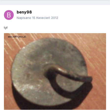
beny98
Napisano
15 Kwiecień 2012
tył