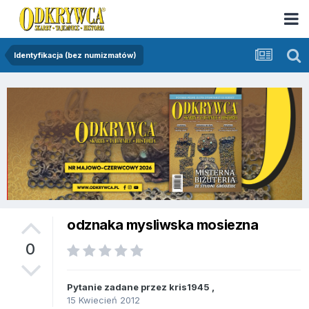
Identyfikacja (bez numizmatów)
odznaka mysliwska mosiezna
0
Pytanie zadane przez
kris1945
,
15 Kwiecień 2012